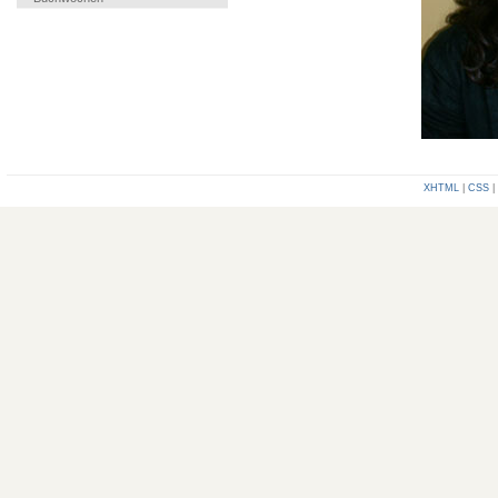
XHTML
|
CSS
|