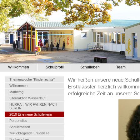
Willkommen
Schulprofil
Schulleben
Team
Wir heißen unsere neue Schull
Themenwoche "Kinderrechte"
Erstklässler herzlich willkom
Willkommen
Mathetag
erfolgreiche Zeit an unserer Sc
Elternaktion Wasserlauf
HURRA!!! WIR FAHREN NACH
BERLIN
2010 Eine neue Schulleiterin
Personelles
Schülerseiten
zurückliegende Ereignisse
Buchwochen