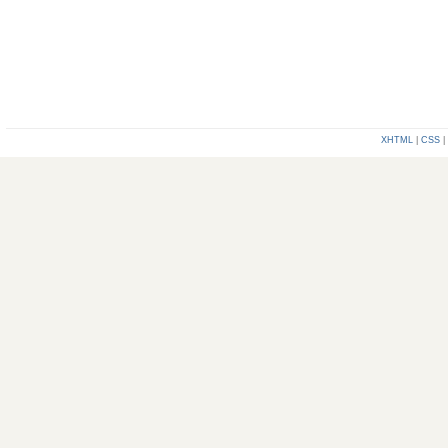
XHTML
|
CSS
|