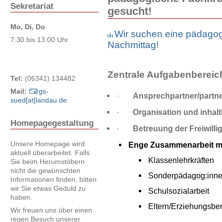
Sekretariat
gesucht!
Mo, Di, Do
Wir suchen eine pädagog
7:30 bis 13:00 Uhr
Nachmittag!
Zentrale Aufgabenbereic
Tel:
(06341) 134482
Mail:
gs-
·
Ansprechpartner/partner
sued[at]landau.de
·
Organisation und inhal
Homepagegestaltung
·
Betreuung der Freiwilli
Unsere Homepage wird
Enge Zusammenarbeit mi
aktuell überarbeitet. Falls
Klassenlehrkräften
Sie beim Herumstöbern
nicht die gewünschten
Sonderpädagog:inn
Informationen finden, bitten
wir Sie etwas Geduld zu
Schulsozialarbeit
haben.
Eltern/Erziehungsber
Wir freuen uns über einen
regen Besuch unserer