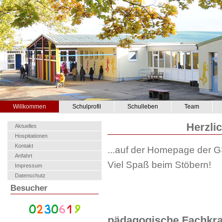
Willkommen
Schulprofil
Schulleben
Team
Herzli
Aktuelles
Hospitationen
Kontakt
...auf der Homepage der GS
Anfahrt
Viel Spaß beim Stöbern!
Impressum
Datenschutz
Besucher
pädagogische Fachkraf