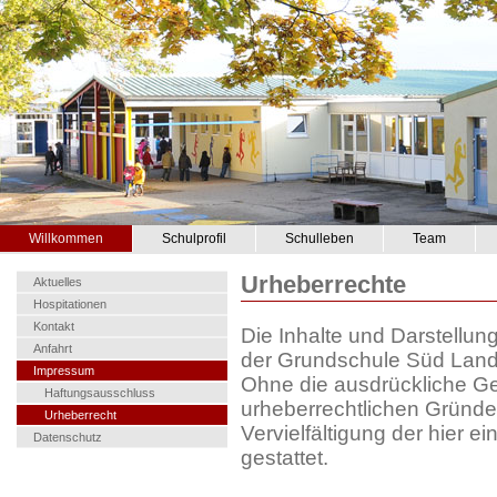
Willkommen
Schulprofil
Schulleben
Team
Urheberrechte
Aktuelles
Hospitationen
Kontakt
Die Inhalte und Darstellung
Anfahrt
der Grundschule Süd Landa
Impressum
Ohne die ausdrückliche G
Haftungsausschluss
urheberrechtlichen Gründ
Urheberrecht
Vervielfältigung der hier e
Datenschutz
gestattet.