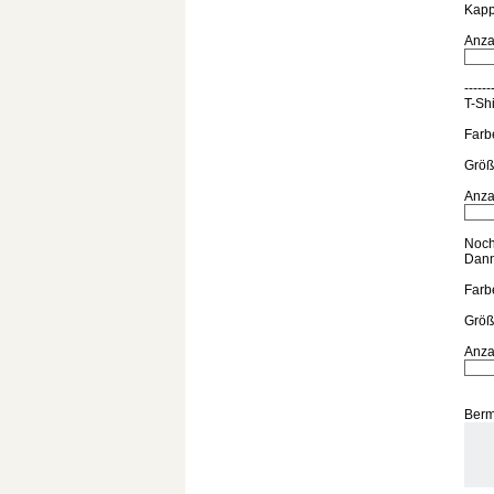
Kap
Anza
------
T-Shi
Farbe
Größ
Anza
Noch
Dann 
Farb
Größ
Anza
Berm