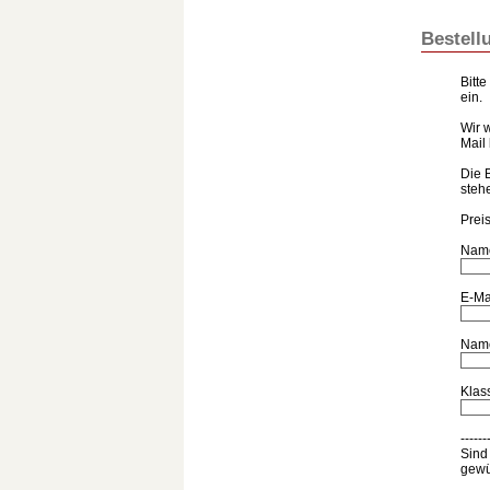
Bestell
Bitt
ein.
Wir 
Mail 
Die 
steh
Preis
Nam
E-Ma
Name
Klas
------
Sind
gewü