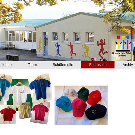
ulleben
Team
Schülerseite
Elternseite
Archiv