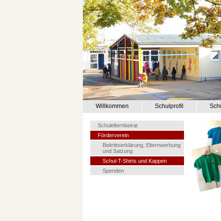
Willkommen
Schulprofil
Sch
Schulelternbeirat
Förderverein
Beitrittserklärung, Elternwerbung
und Satzung
Schul-T-Shirts und Kappen
Spenden