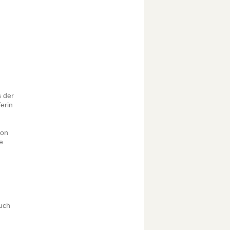
s der
erin
von
e
auch
n