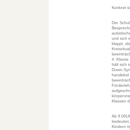
Konkret s
Der Schul
Besprechu
autistisch
und sich 
klappt, s
Kreisritua
beeinträch
4. Klasse
hält sich 
Down-Synd
handelnd 
beeinträc
Förderleh
aufgeschr
körperori
Klassen d
Ab 9.00Uh
bedeuten
Kindern i