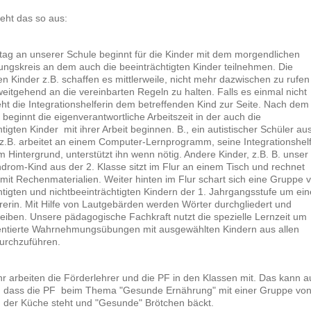
ieht das so aus:
tag an unserer Schule beginnt für die Kinder mit dem morgendlichen
ngskreis an dem auch die beeinträchtigten Kinder teilnehmen. Die
en Kinder z.B. schaffen es mittlerweile, nicht mehr dazwischen zu rufen
weitgehend an die vereinbarten Regeln zu halten. Falls es einmal nicht
teht die Integrationshelferin dem betreffenden Kind zur Seite. Nach dem
l beginnt die eigenverantwortliche Arbeitszeit in der auch die
tigten Kinder mit ihrer Arbeit beginnen. B., ein autistischer Schüler au
 z.B. arbeitet an einem Computer-Lernprogramm, seine Integrationshelf
im Hintergrund, unterstützt ihn wenn nötig. Andere Kinder, z.B. B. unser
rom-Kind aus der 2. Klasse sitzt im Flur an einem Tisch und rechnet
mit Rechenmaterialien. Weiter hinten im Flur schart sich eine Gruppe 
htigten und nichtbeeinträchtigten Kindern der 1. Jahrgangsstufe um ein
rerin. Mit Hilfe von Lautgebärden werden Wörter durchgliedert und
eiben. Unsere pädagogische Fachkraft nutzt die spezielle Lernzeit um
entierte Wahrnehmungsübungen mit ausgewählten Kindern aus allen
urchzuführen.
r arbeiten die Förderlehrer und die PF in den Klassen mit. Das kann 
, dass die PF beim Thema "Gesunde Ernährung" mit einer Gruppe vo
n der Küche steht und "Gesunde" Brötchen bäckt.