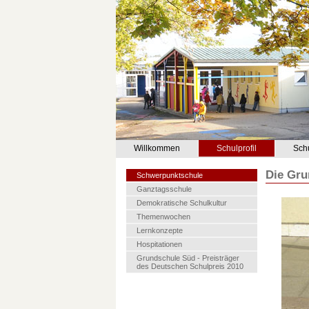
Willkommen
Schulprofil
Sch
Die Gru
Schwerpunktschule
Ganztagsschule
Demokratische Schulkultur
Themenwochen
Lernkonzepte
Hospitationen
Grundschule Süd - Preisträger
des Deutschen Schulpreis 2010