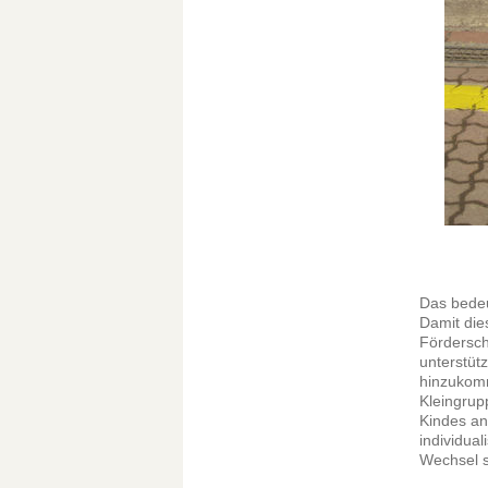
Das bedeu
Damit die
Fördersch
unterstütz
hinzukomm
Kleingrup
Kindes an.
individua
Wechsel s