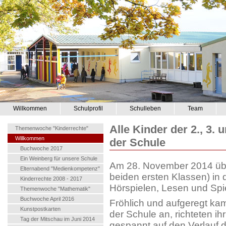
Willkommen
Schulprofil
Schulleben
Team
Alle Kinder der 2., 3.
Themenwoche "Kinderrechte"
Willkommen
der Schule
Buchwoche 2017
Ein Weinberg für unsere Schule
Am 28. November 2014 übe
Elternabend "Medienkompetenz"
beiden ersten Klassen) in 
Kinderrechte 2008 - 2017
Hörspielen, Lesen und Sp
Themenwoche "Mathematik"
Buchwoche April 2016
Fröhlich und aufgeregt kam
Kunstpostkarten
der Schule an, richteten ih
Tag der Mitschau im Juni 2014
gespannt auf den Verlauf 