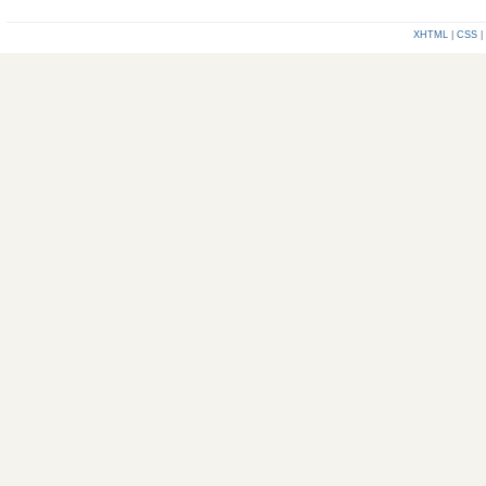
XHTML
|
CSS
|