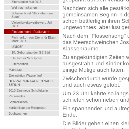
Elternaktion Mai 2015
Nachdem sich alle gestärkt
Weihnachtskarten
Schulverbund "Blick über den
gemeinsamen Beginn in der
Zaun"
schon bettfertig in ihren S
Vielseitigkeitswettbewerb Juli
2014
ungewohntes, aber lustiges
Flossen hoch - Radionacht
Nach dem "Flossensong" un
Flohmarkt - von Eltern für Eltern
März 2014
das Meerschweinchen Josef
UNICEF
Klassenräume.
10. Geburtstag der GS Süd
Zu angekündigten Zeiten w
Deutscher Schulpreis
ausgestrahlt und Kinder k
Elternaktion
einige Mutige auch taten.
Mathetag
Elternaktion Wasserlauf
Zwischendurch wurde gespi
HURRA!!! WIR FAHREN NACH
und auch etwas getobt.
BERLIN
2010 Eine neue Schulleiterin
Um 23 Uhr kehrte so langs
Personelles
schliefen schon neben und
Schülerseiten
Ein spannender und aufre
zurückliegende Ereignisse
Buchwochen
Ende.
Die Bilder geben einen kle