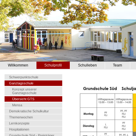
Willkommen
Schulprofil
Schulleben
Team
Schwerpunktschule
Ganztagsschule
Konzept unserer
Ganztagsschule
Übersicht GTS
Mensa
Demokratische Schulkultur
Themenwochen
Lernkonzepte
Hospitationen
Grundschule Süd - Preisträger