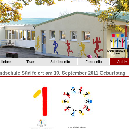
ulleben
Team
Schülerseite
Elternseite
Archiv
ndschule Süd feiert am 10. September 2011 Geburtstag