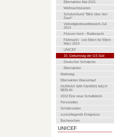
Elternaktion Mai 2015
Weihnachtskarten
Schulverbund "Blick über den
Zaun"
Vielseitigkeitswettbewerb Juli
2014
Flossen hoch - Radionacht
Flohmarkt - von Eltern für Eltern
März 2014
UNICEF
10. Geburtstag der GS Süd
Deutscher Schulpreis
Elternaktion
Mathetag
Elternaktion Wasserlauf
HURRA!!! WIR FAHREN NACH
BERLIN
2010 Eine neue Schulleiterin
Personelles
Schülerseiten
zurückliegende Ereignisse
Buchwochen
UNICEF